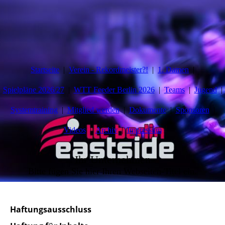
Startseite
Verein - Rekordmeister?!
1. Damen
Spielpläne 2026/27
WTT Feeder Berlin 2026
Teams
Jugend
Systemtraining
Mitglied werden
Dokumente
Sponsoren
Videos
Archiv
Impressum
Ihr Unternehmen
Bitte fügen Sie hier Ihren Webseiten-Titel ein.
Haftungsausschluss