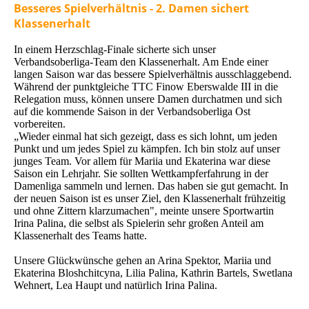
Besseres Spielverhältnis - 2. Damen sichert
Klassenerhalt
In einem Herzschlag-Finale sicherte sich unser
Verbandsoberliga-Team den Klassenerhalt. Am Ende einer
langen Saison war das bessere Spielverhältnis ausschlaggebend.
Während der punktgleiche TTC Finow Eberswalde III in die
Relegation muss, können unsere Damen durchatmen und sich
auf die kommende Saison in der Verbandsoberliga Ost
vorbereiten.
„Wieder einmal hat sich gezeigt, dass es sich lohnt, um jeden
Punkt und um jedes Spiel zu kämpfen. Ich bin stolz auf unser
junges Team. Vor allem für Mariia und Ekaterina war diese
Saison ein Lehrjahr. Sie sollten Wettkampferfahrung in der
Damenliga sammeln und lernen. Das haben sie gut gemacht. In
der neuen Saison ist es unser Ziel, den Klassenerhalt frühzeitig
und ohne Zittern klarzumachen", meinte unsere Sportwartin
Irina Palina, die selbst als Spielerin sehr großen Anteil am
Klassenerhalt des Teams hatte.
Unsere Glückwünsche gehen an Arina Spektor, Mariia und
Ekaterina Bloshchitcyna, Lilia Palina, Kathrin Bartels, Swetlana
Wehnert, Lea Haupt und natürlich Irina Palina.