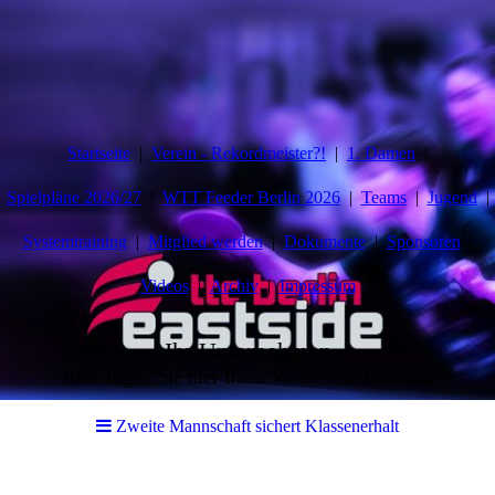
Startseite
Verein - Rekordmeister?!
1. Damen
Spielpläne 2026/27
WTT Feeder Berlin 2026
Teams
Jugend
Systemtraining
Mitglied werden
Dokumente
Sponsoren
Videos
Archiv
Impressum
Ihr Unternehmen
Bitte fügen Sie hier Ihren Webseiten-Titel ein.
Zweite Mannschaft sichert Klassenerhalt