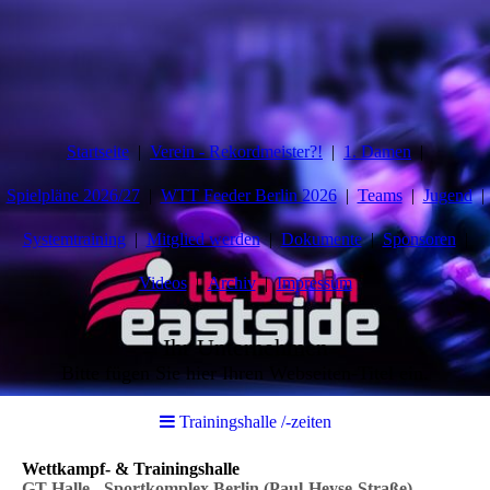
Startseite
Verein - Rekordmeister?!
1. Damen
Spielpläne 2026/27
WTT Feeder Berlin 2026
Teams
Jugend
Systemtraining
Mitglied werden
Dokumente
Sponsoren
Videos
Archiv
Impressum
Ihr Unternehmen
Bitte fügen Sie hier Ihren Webseiten-Titel ein.
Trainingshalle /-zeiten
Wettkampf- & Trainingshalle
GT Halle - Sportkomplex Berlin (Paul-Heyse-Straße)